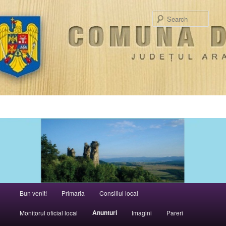
Sear
Main menu
Bun venit!
Primaria
Consiliul local
Skip to primary content
Anunturi
Monitorul oficial local
Imagini
Pareri