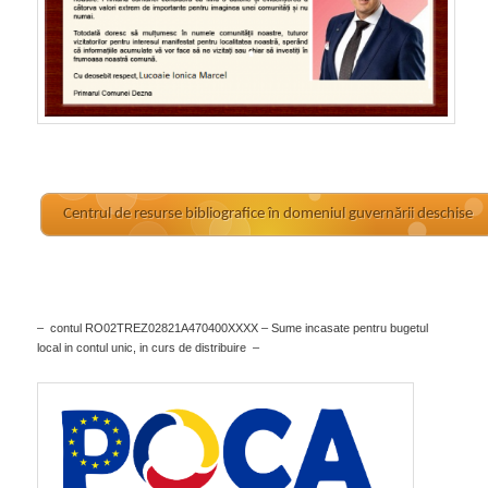
Centrul de resurse bibliografice în domeniul guvernării deschise
– contul RO02TREZ02821A470400XXXX – Sume incasate pentru bugetul
local in contul unic, in curs de distribuire –