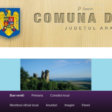
Searc
Main menu
Bun venit!
Skip to primary content
Primaria
Consiliul local
Monitorul oficial local
Anunturi
Imagini
Pareri