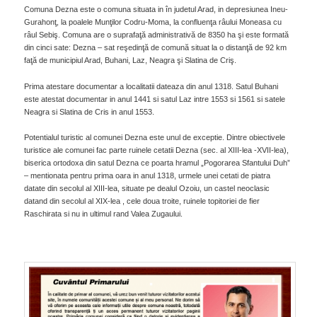
Comuna Dezna este o comuna situata in în judetul Arad, in depresiunea Ineu-
Gurahonţ, la poalele Munţilor Codru-Moma, la confluenţa râului Moneasa cu
râul Sebiş. Comuna are o suprafaţă administrativă de 8350 ha şi este formată
din cinci sate: Dezna – sat reşedinţă de comună situat la o distanţă de 92 km
faţă de municipiul Arad, Buhani, Laz, Neagra şi Slatina de Criş.
Prima atestare documentar a localitatii dateaza din anul 1318. Satul Buhani
este atestat documentar in anul 1441 si satul Laz intre 1553 si 1561 si satele
Neagra si Slatina de Cris in anul 1553.
Potentialul turistic al comunei Dezna este unul de exceptie. Dintre obiectivele
turistice ale comunei fac parte ruinele cetatii Dezna (sec. al XIII-lea -XVII-lea),
biserica ortodoxa din satul Dezna ce poarta hramul „Pogorarea Sfantului Duh”
– mentionata pentru prima oara in anul 1318, urmele unei cetati de piatra
datate din secolul al XIII-lea, situate pe dealul Ozoiu, un castel neoclasic
datand din secolul al XIX-lea , cele doua troite, ruinele topitoriei de fier
Raschirata si nu in ultimul rand Valea Zugaului.