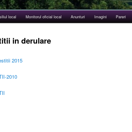
iliul local
Monitorul oficial local
Anunturi
Imagini
Pareri
itii in derulare
estitii 2015
II-2010
II