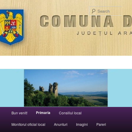
Sear
Main menu
Primaria
Bun venit!
Consiliul local
Skip to primary content
Monitorul oficial local
Anunturi
Imagini
Pareri